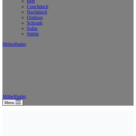
Bett
Couchtisch
Nachttisch
Outdoor
Schrank
Sofas
Stühle
Möbelfinder
Möbelfinder
Menu