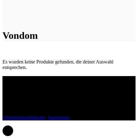
Vondom
Es wurden keine Produkte gefunden, die deiner Auswahl
entsprechen.
Wohnli.de
Fragen, Anregungen, Lob oder Kritik?
Schreib uns gerne einfach eine Mail an:
kontakt(at)wohnli.de
Datenschutzerklärung
|
Impressum