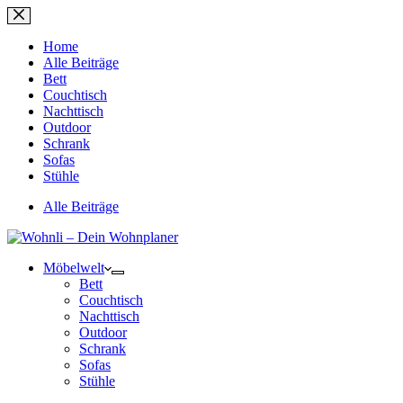
Zum
Inhalt
springen
Home
Alle Beiträge
Bett
Couchtisch
Nachttisch
Outdoor
Schrank
Sofas
Stühle
Alle Beiträge
Möbelwelt
Bett
Couchtisch
Nachttisch
Outdoor
Schrank
Sofas
Stühle