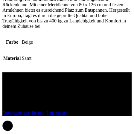
Rückenlehne. Mit einer Meridienne von 80 x 126 cm und festen
Armlehnen bietet es ausreichend Platz zum Entspannen. Hergestellt
in Europa, trägt es durch die geprüfte Qualität und hohe
Tragfähigkeit von bis zu 400 kg zu Langlebigkeit und Komfort in
deinem Zuhause bei.
Farbe
Beige
Material
Samt
Wohnli.de
Fragen, Anregungen, Lob oder Kritik?
Schreib uns gerne einfach eine Mail an:
kontakt(at)wohnli.de
Datenschutzerklärung
|
Impressum