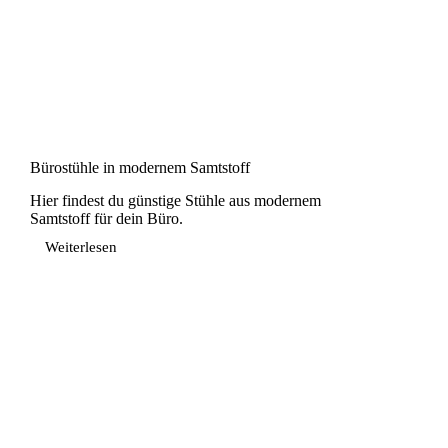
Bürostühle in modernem Samtstoff
Hier findest du günstige Stühle aus modernem
Samtstoff für dein Büro.
Weiterlesen
Bürostühle
in
modernem
Samtstoff