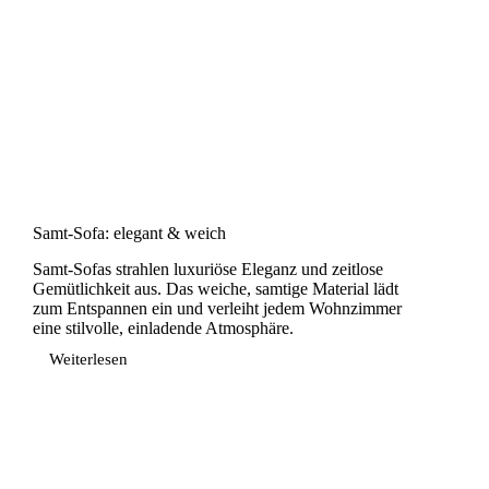
Samt-Sofa: elegant & weich
Samt-Sofas strahlen luxuriöse Eleganz und zeitlose
Gemütlichkeit aus. Das weiche, samtige Material lädt
zum Entspannen ein und verleiht jedem Wohnzimmer
eine stilvolle, einladende Atmosphäre.
Weiterlesen
Samt-
Sofa:
elegant
&
weich