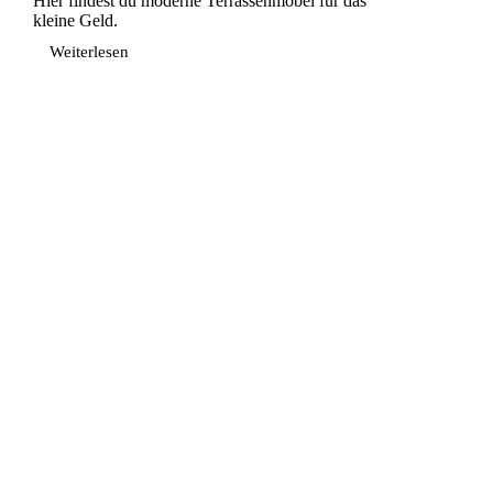
Hier findest du moderne Terrassenmöbel für das
kleine Geld.
Weiterlesen
Moderne
Terrassenmöbel