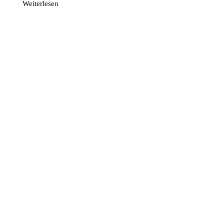
Weiterlesen
Bett
mit
Bettkasten