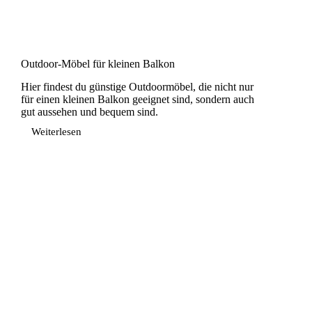
Outdoor-Möbel für kleinen Balkon
Hier findest du günstige Outdoormöbel, die nicht nur
für einen kleinen Balkon geeignet sind, sondern auch
gut aussehen und bequem sind.
Weiterlesen
Outdoor-
Möbel
für
kleinen
Balkon