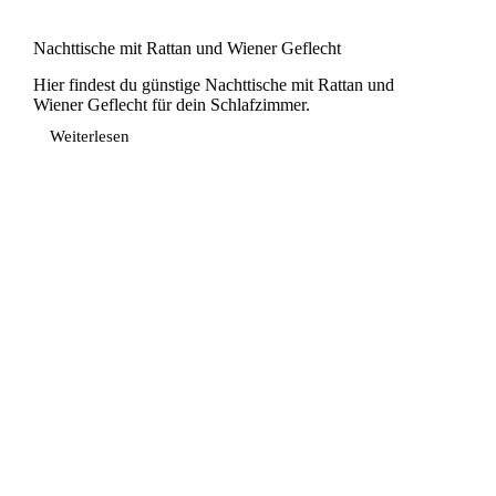
Nachttische mit Rattan und Wiener Geflecht
Hier findest du günstige Nachttische mit Rattan und
Wiener Geflecht für dein Schlafzimmer.
Weiterlesen
Nachttische
mit
Rattan
und
Wiener
Geflecht