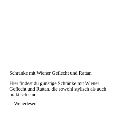
Schränke mit Wiener Geflecht und Rattan
Hier findest du günstige Schränke mit Wiener
Geflecht und Rattan, die sowohl stylisch als auch
praktisch sind.
Weiterlesen
Schränke
mit
Wiener
Geflecht
und
Rattan