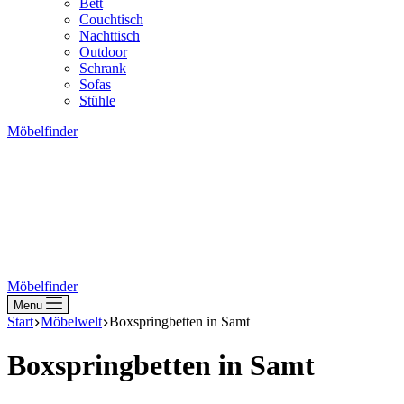
Bett
Couchtisch
Nachttisch
Outdoor
Schrank
Sofas
Stühle
Möbelfinder
Möbelfinder
Menu
Start
Möbelwelt
Boxspringbetten in Samt
Boxspringbetten in Samt