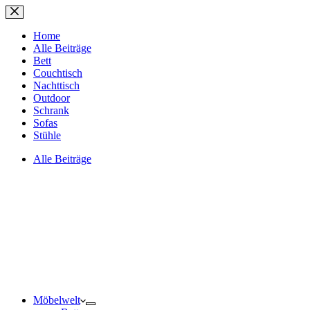
Zum
Inhalt
springen
Home
Alle Beiträge
Bett
Couchtisch
Nachttisch
Outdoor
Schrank
Sofas
Stühle
Alle Beiträge
Möbelwelt