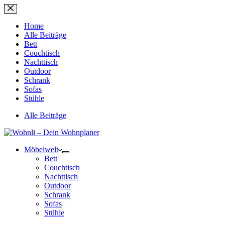
Zum
Inhalt
springen
Home
Alle Beiträge
Bett
Couchtisch
Nachttisch
Outdoor
Schrank
Sofas
Stühle
Alle Beiträge
Möbelwelt
Bett
Couchtisch
Nachttisch
Outdoor
Schrank
Sofas
Stühle