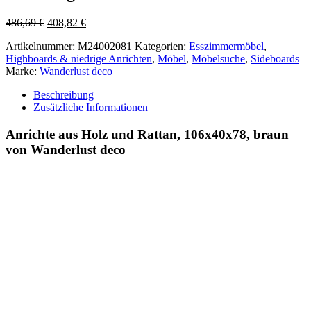
Ursprünglicher
Aktueller
486,69
€
408,82
€
Preis
Preis
Artikelnummer:
M24002081
Kategorien:
Esszimmermöbel
,
war:
ist:
Highboards & niedrige Anrichten
,
Möbel
,
Möbelsuche
,
Sideboards
486,69 €
408,82 €.
Marke:
Wanderlust deco
Beschreibung
Zusätzliche Informationen
Anrichte aus Holz und Rattan, 106x40x78, braun
von Wanderlust deco