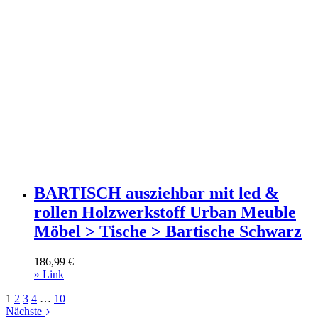
BARTISCH ausziehbar mit led &
rollen Holzwerkstoff Urban Meuble
Möbel > Tische > Bartische Schwarz
186,99
€
» Link
1
2
3
4
…
10
Nächste