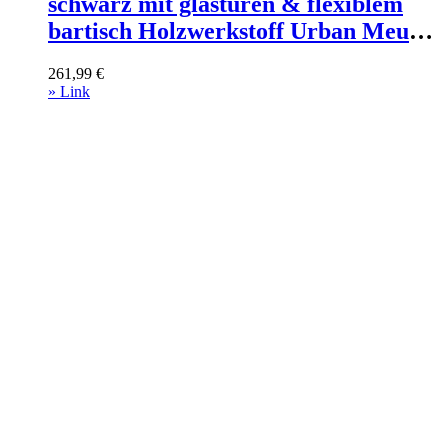
schwarz mit glastüren & flexiblem
bartisch Holzwerkstoff Urban Meuble
Möbel > Tische > Bartische Weiß
261,99
€
» Link