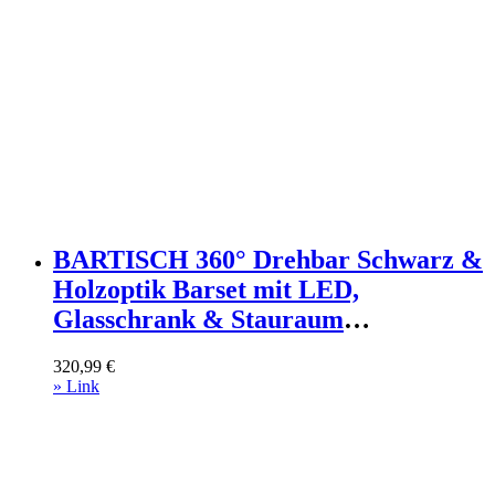
BARTISCH 360° Drehbar Schwarz &
Holzoptik Barset mit LED,
Glasschrank & Stauraum
Holzwerkstoff Urban Meuble Möbel
320,99
€
> Tische > Bartische Schwarz
» Link