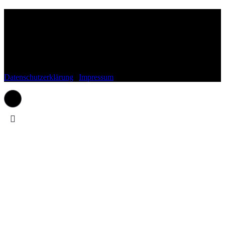
Wohnli.de
Fragen, Anregungen, Lob oder Kritik?
Schreib uns gerne einfach eine Mail an:
kontakt(at)wohnli.de
Datenschutzerklärung
|
Impressum