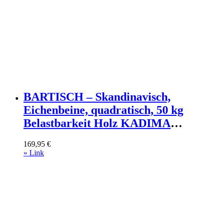
BARTISCH – Skandinavisch,
Eichenbeine, quadratisch, 50 kg
Belastbarkeit Holz KADIMA
DESIGN Möbel > Tische > Bartische
169,95
€
Weiß
» Link