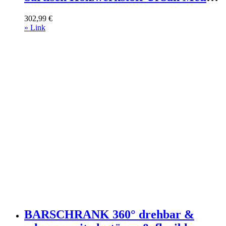
Möbel > Tische > Bartische Schwarz
302,99
€
» Link
BARSCHRANK 360° drehbar &