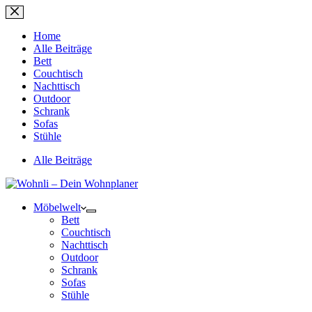
Zum
Inhalt
springen
Home
Alle Beiträge
Bett
Couchtisch
Nachttisch
Outdoor
Schrank
Sofas
Stühle
Alle Beiträge
Möbelwelt
Bett
Couchtisch
Nachttisch
Outdoor
Schrank
Sofas
Stühle