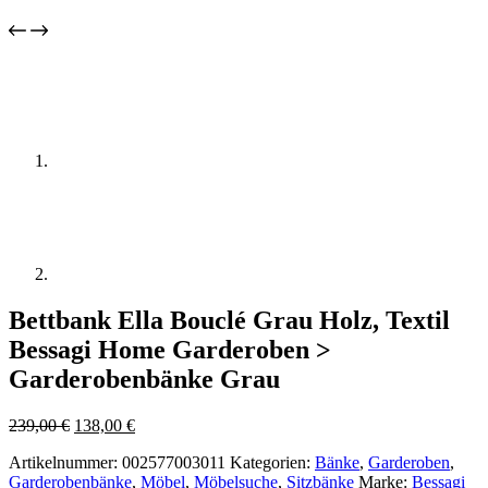
Bettbank Ella Bouclé Grau Holz, Textil
Bessagi Home Garderoben >
Garderobenbänke Grau
Ursprünglicher
Aktueller
239,00
€
138,00
€
Preis
Preis
Artikelnummer:
002577003011
Kategorien:
Bänke
,
Garderoben
,
war:
ist:
Garderobenbänke
,
Möbel
,
Möbelsuche
,
Sitzbänke
Marke:
Bessagi
239,00 €
138,00 €.