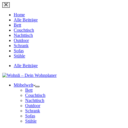
Zum
Inhalt
springen
Home
Alle Beiträge
Bett
Couchtisch
Nachttisch
Outdoor
Schrank
Sofas
Stühle
Alle Beiträge
Möbelwelt
Bett
Couchtisch
Nachttisch
Outdoor
Schrank
Sofas
Stühle