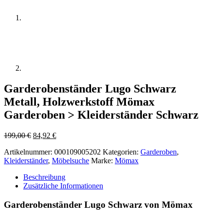
Garderobenständer Lugo Schwarz
Metall, Holzwerkstoff Mömax
Garderoben > Kleiderständer Schwarz
Ursprünglicher
Aktueller
199,00
€
84,92
€
Preis
Preis
Artikelnummer:
000109005202
Kategorien:
Garderoben
,
war:
ist:
Kleiderständer
,
Möbelsuche
Marke:
Mömax
199,00 €
84,92 €.
Beschreibung
Zusätzliche Informationen
Garderobenständer Lugo Schwarz von Mömax