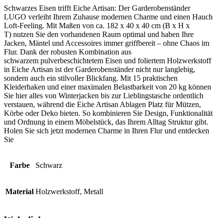
Schwarzes Eisen trifft Eiche Artisan: Der Garderobenständer
LUGO verleiht Ihrem Zuhause modernen Charme und einen Hauch
Loft-Feeling. Mit Maßen von ca. 182 x 40 x 40 cm (B x H x
T) nutzen Sie den vorhandenen Raum optimal und haben Ihre
Jacken, Mäntel und Accessoires immer griffbereit – ohne Chaos im
Flur. Dank der robusten Kombination aus
schwarzem pulverbeschichtetem Eisen und foliertem Holzwerkstoff
in Eiche Artisan ist der Garderobenständer nicht nur langlebig,
sondern auch ein stilvoller Blickfang. Mit 15 praktischen
Kleiderhaken und einer maximalen Belastbarkeit von 20 kg können
Sie hier alles von Winterjacken bis zur Lieblingstasche ordentlich
verstauen, während die Eiche Artisan Ablagen Platz für Mützen,
Körbe oder Deko bieten. So kombinieren Sie Design, Funktionalität
und Ordnung in einem Möbelstück, das Ihrem Alltag Struktur gibt.
Holen Sie sich jetzt modernen Charme in Ihren Flur und entdecken
Sie
Farbe
Schwarz
Material
Holzwerkstoff, Metall