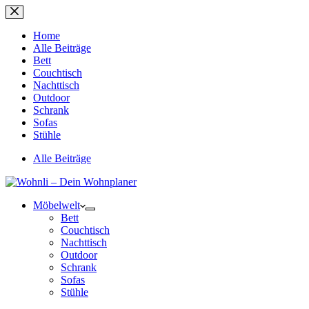
Zum
Inhalt
springen
Home
Alle Beiträge
Bett
Couchtisch
Nachttisch
Outdoor
Schrank
Sofas
Stühle
Alle Beiträge
Möbelwelt
Bett
Couchtisch
Nachttisch
Outdoor
Schrank
Sofas
Stühle