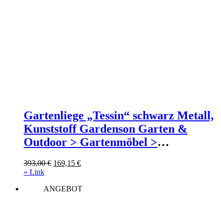
Gartenliege „Tessin“ schwarz Metall,
Kunststoff Gardenson Garten &
Outdoor > Gartenmöbel >
Gartenliegen Grau
Ursprünglicher
Aktueller
393,00
€
169,15
€
Preis
Preis
» Link
war:
ist:
ANGEBOT
393,00 €
169,15 €.