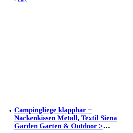
war:
ist:
184,00 €
109,65 €.
Campingliege klappbar +
Nackenkissen Metall, Textil Siena
Garden Garten & Outdoor >