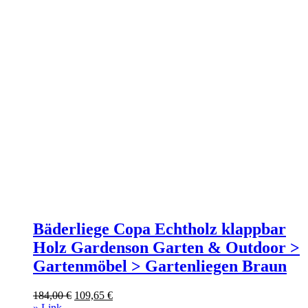
Bäderliege Copa Echtholz klappbar
Holz Gardenson Garten & Outdoor >
Gartenmöbel > Gartenliegen Braun
Ursprünglicher
Aktueller
184,00
€
109,65
€
Preis
Preis
» Link