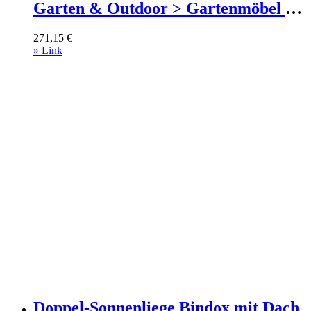
Garten & Outdoor > Gartenmöbel >
Gartenliegen Anthrazit
271,15
€
» Link
Doppel-Sonnenliege Bindox mit Dach