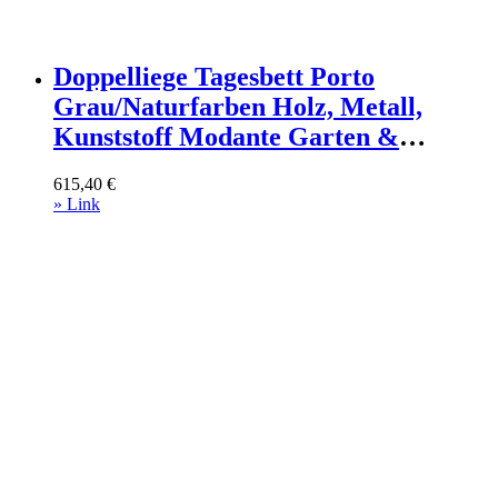
Doppelliege Tagesbett Porto
Grau/Naturfarben Holz, Metall,
Kunststoff Modante Garten &
Outdoor > Gartenmöbel >
615,40
€
Gartenliegen Grau
» Link