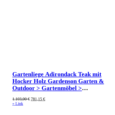
Gartenliege Adirondack Teak mit
Hocker Holz Gardenson Garten &
Outdoor > Gartenmöbel >
Gartenliegen Braun
Ursprünglicher
Aktueller
1.103,00
€
781,15
€
Preis
Preis
» Link
war:
ist:
1.103,00 €
781,15 €.