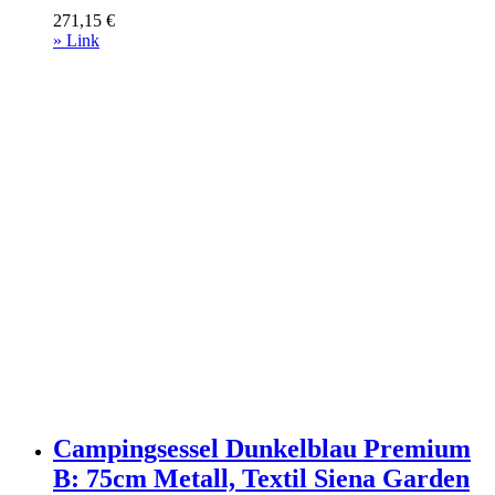
Gartenmöbel > Gartenliegen
271,15
€
Anthrazit
» Link
Campingsessel Dunkelblau Premium
B: 75cm Metall, Textil Siena Garden