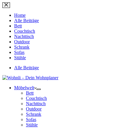
Zum
Inhalt
springen
Home
Alle Beiträge
Bett
Couchtisch
Nachttisch
Outdoor
Schrank
Sofas
Stühle
Alle Beiträge
Möbelwelt
Bett
Couchtisch
Nachttisch
Outdoor
Schrank
Sofas
Stühle