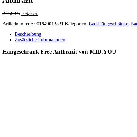
Anthrazit
Ursprünglicher
Aktueller
274,00
€
109,65
€
Preis
Preis
Artikelnummer:
001849013831
Kategorien:
Bad-Hängeschränke
,
Ba
war:
ist:
274,00 €
109,65 €.
Beschreibung
Zusätzliche Informationen
Hängeschrank Free Anthrazit von MID.YOU