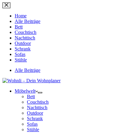
Zum
Inhalt
springen
Home
Alle Beiträge
Bett
Couchtisch
Nachttisch
Outdoor
Schrank
Sofas
Stühle
Alle Beiträge
Möbelwelt
Bett
Couchtisch
Nachttisch
Outdoor
Schrank
Sofas
Stühle