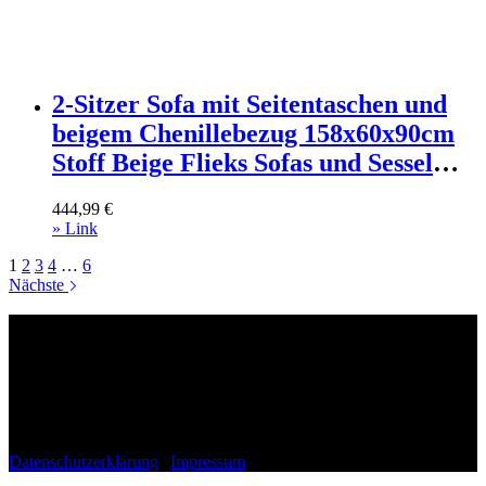
2-Sitzer Sofa mit Seitentaschen und
beigem Chenillebezug 158x60x90cm
Stoff Beige Flieks Sofas und Sessel
Sofas 2-Sitzer-Sofas & 3-Sitzer-Sofas
444,99
€
» Link
1
2
3
4
…
6
Nächste
Wohnli.de
Fragen, Anregungen, Lob oder Kritik?
Schreib uns gerne einfach eine Mail an:
kontakt(at)wohnli.de
Datenschutzerklärung
|
Impressum