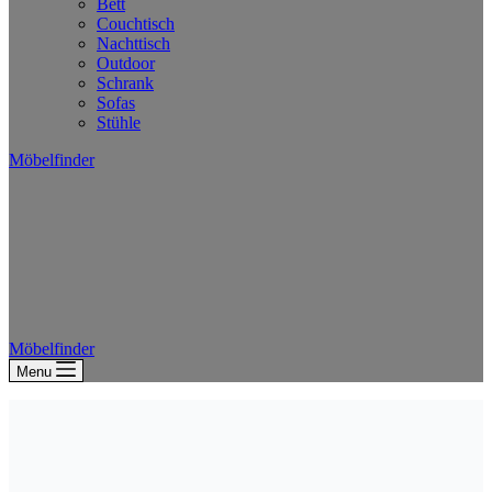
Bett
Couchtisch
Nachttisch
Outdoor
Schrank
Sofas
Stühle
Möbelfinder
Möbelfinder
Menu