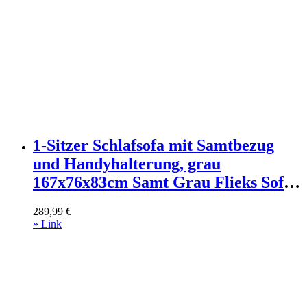
1-Sitzer Schlafsofa mit Samtbezug
und Handyhalterung, grau
167x76x83cm Samt Grau Flieks Sofas
und Sessel Sofas Sitzbank und
289,99
€
Polsterbank
» Link