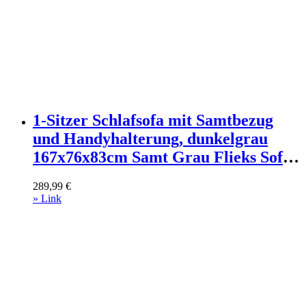
1-Sitzer Schlafsofa mit Samtbezug
und Handyhalterung, dunkelgrau
167x76x83cm Samt Grau Flieks Sofas
und Sessel Sofas Sitzbank und
289,99
€
Polsterbank
» Link