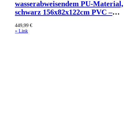
wasserabweisendem PU-Material,
schwarz 156x82x122cm PVC –
Polyvinlychlorid Schwarz Flieks
449,99
€
Sofas und Sessel Sofas Sitzbank und
» Link
Polsterbank