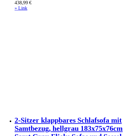
438,99
€
& 3-Sitzer-Sofas
» Link
2-Sitzer klappbares Schlafsofa mit
Samtbezug, hellgrau 183x75x76cm