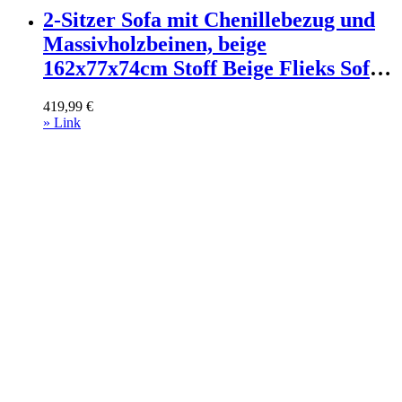
2-Sitzer Sofa mit Chenillebezug und
Massivholzbeinen, beige
162x77x74cm Stoff Beige Flieks Sofas
und Sessel Sofas 2-Sitzer-Sofas & 3-
419,99
€
Sitzer-Sofas
» Link