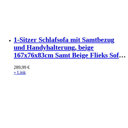
1-Sitzer Schlafsofa mit Samtbezug
und Handyhalterung, beige
167x76x83cm Samt Beige Flieks Sofas
und Sessel Sofas Sitzbank und
289,99
€
Polsterbank
» Link