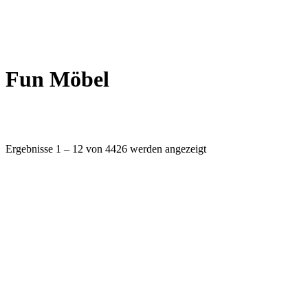
Fun Möbel
Ergebnisse 1 – 12 von 4426 werden angezeigt