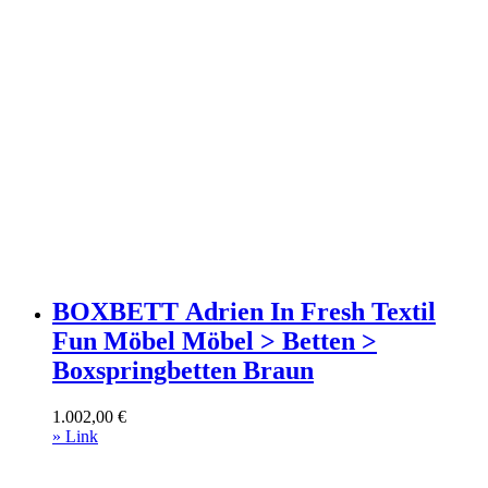
BOXBETT Adrien In Fresh Textil
Fun Möbel Möbel > Betten >
Boxspringbetten Braun
1.002,00
€
» Link