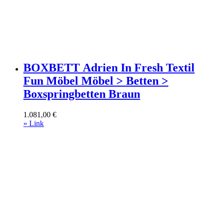
BOXBETT Adrien In Fresh Textil
Fun Möbel Möbel > Betten >
Boxspringbetten Braun
1.081,00
€
» Link