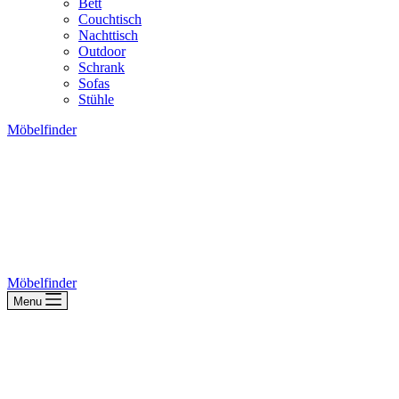
Bett
Couchtisch
Nachttisch
Outdoor
Schrank
Sofas
Stühle
Möbelfinder
Möbelfinder
Menu