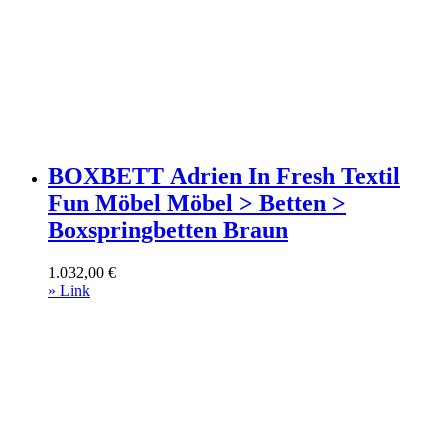
BOXBETT Adrien In Fresh Textil
Fun Möbel Möbel > Betten >
Boxspringbetten Braun
1.032,00
€
» Link