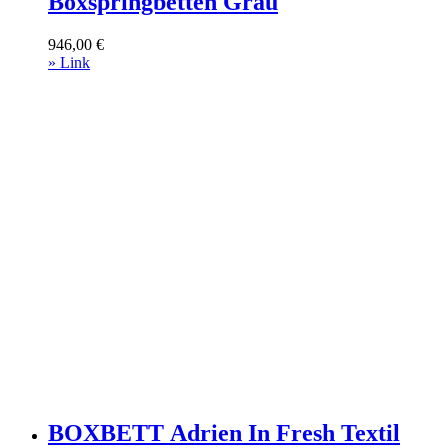
Boxspringbetten Grau
946,00
€
» Link
BOXBETT Adrien In Fresh Textil