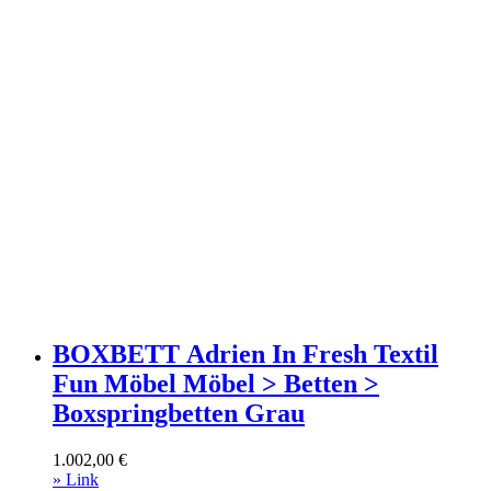
BOXBETT Adrien In Fresh Textil
Fun Möbel Möbel > Betten >
Boxspringbetten Grau
1.002,00
€
» Link