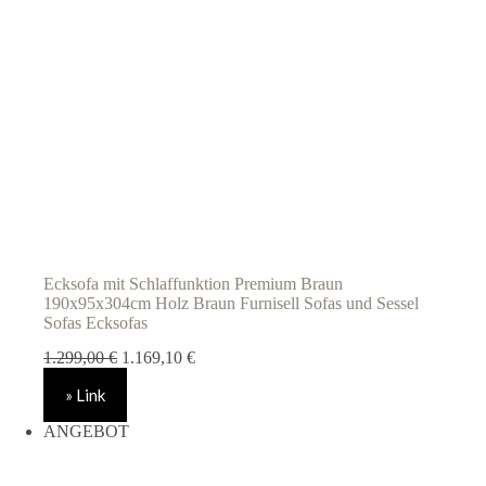
Ecksofa mit Schlaffunktion Premium Braun
190x95x304cm Holz Braun Furnisell Sofas und Sessel
Sofas Ecksofas
Ursprünglicher
Aktueller
1.299,00
€
1.169,10
€
Preis
Preis
» Link
war:
ist:
1.299,00 €
1.169,10 €.
ANGEBOT