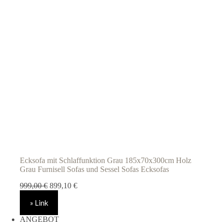
Ecksofa mit Schlaffunktion Grau 185x70x300cm Holz
Grau Furnisell Sofas und Sessel Sofas Ecksofas
Ursprünglicher
Aktueller
999,00
€
899,10
€
Preis
Preis
» Link
war:
ist:
999,00 €
899,10 €.
ANGEBOT