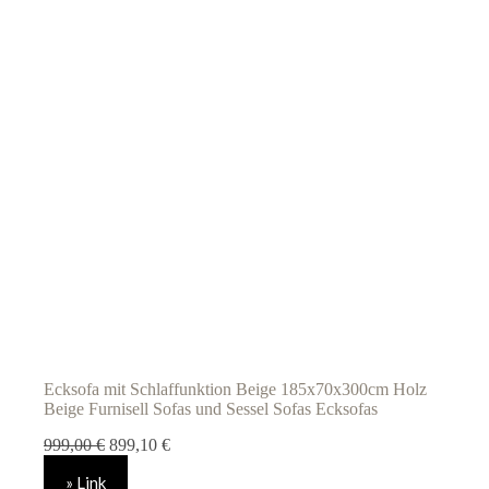
Ecksofa mit Schlaffunktion Beige 185x70x300cm Holz
Beige Furnisell Sofas und Sessel Sofas Ecksofas
Ursprünglicher
Aktueller
999,00
€
899,10
€
Preis
Preis
» Link
war:
ist: