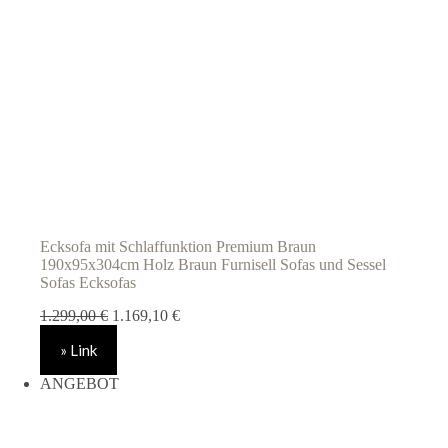
Ecksofa mit Schlaffunktion Premium Braun
190x95x304cm Holz Braun Furnisell Sofas und Sessel
Sofas Ecksofas
Ursprünglicher
Aktueller
1.299,00
€
1.169,10
€
Preis
Preis
» Link
war:
ist:
1.299,00 €
1.169,10 €.
ANGEBOT