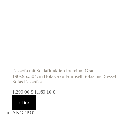
Ecksofa mit Schlaffunktion Premium Grau
190x95x304cm Holz Grau Furnisell Sofas und Sessel
Sofas Ecksofas
Ursprünglicher
Aktueller
1.299,00
€
1.169,10
€
Preis
Preis
» Link
war:
ist:
1.299,00 €
1.169,10 €.
ANGEBOT