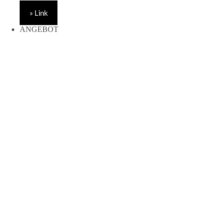
Preis
Preis
» Link
war:
ist:
1.399,00 €
1.371,02 €.
ANGEBOT