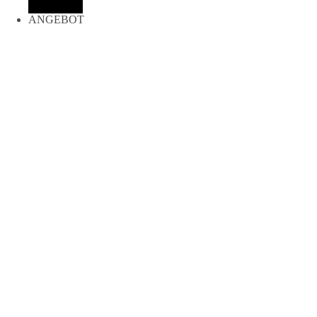
999,00 €
899,10 €.
ANGEBOT