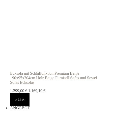
Ecksofa mit Schlaffunktion Premium Beige
190x95x304cm Holz Beige Furnisell Sofas und Sessel
Sofas Ecksofas
Ursprünglicher
Aktueller
1.299,00
€
1.169,10
€
Preis
Preis
» Link
war:
ist:
1.299,00 €
1.169,10 €.
ANGEBOT