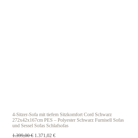
4-Sitzer-Sofa mit tiefem Sitzkomfort Cord Schwarz
272x42x167cm PES – Polyester Schwarz Furnisell Sofas
und Sessel Sofas Schlafsofas
Ursprünglicher
Aktueller
1.399,00
€
1.371,02
€