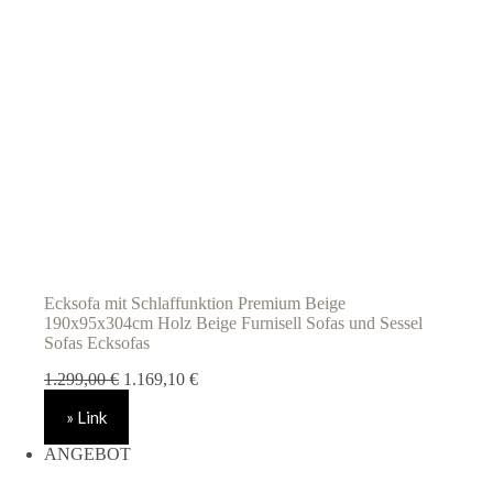
Ecksofa mit Schlaffunktion Premium Beige
190x95x304cm Holz Beige Furnisell Sofas und Sessel
Sofas Ecksofas
Ursprünglicher
Aktueller
1.299,00
€
1.169,10
€
Preis
Preis
» Link
war:
ist:
1.299,00 €
1.169,10 €.
ANGEBOT