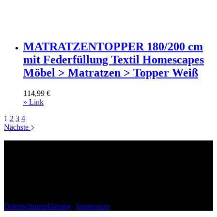
MATRATZENTOPPER 180/200 cm
mit Federfüllung Textil Homescapes
Möbel > Matratzen > Topper Weiß
114,99
€
» Link
1
2
3
4
Nächste
Wohnli.de
Fragen, Anregungen, Lob oder Kritik?
Schreib uns gerne einfach eine Mail an:
kontakt(at)wohnli.de
Datenschutzerklärung
|
Impressum