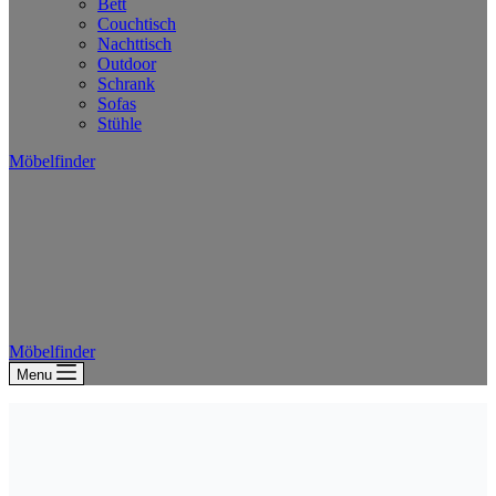
Bett
Couchtisch
Nachttisch
Outdoor
Schrank
Sofas
Stühle
Möbelfinder
Möbelfinder
Menu