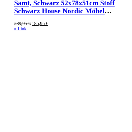
Samt, Schwarz 52x78x51cm Stoff
Schwarz House Nordic Möbel
Esszimmermöbel Stühle
Ursprünglicher
Aktueller
239,95
€
185,95
€
Preis
Preis
» Link
war:
ist:
239,95 €
185,95 €.