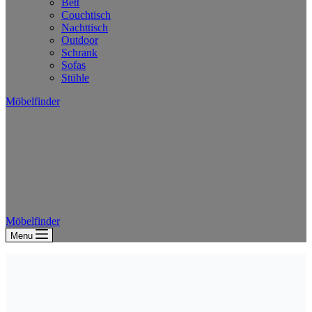
Bett
Couchtisch
Nachttisch
Outdoor
Schrank
Sofas
Stühle
Möbelfinder
Möbelfinder
Menu