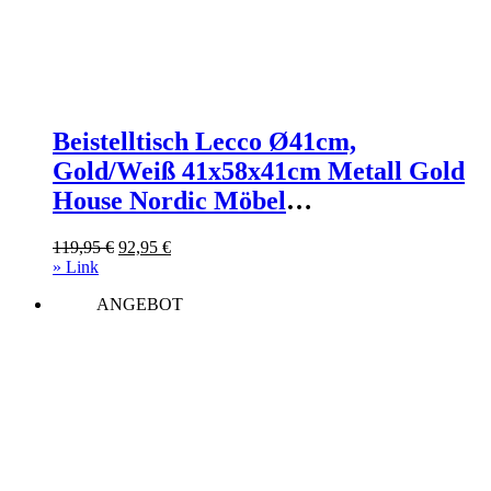
Beistelltisch Lecco Ø41cm,
Gold/Weiß 41x58x41cm Metall Gold
House Nordic Möbel
Wohnzimmermöbel Beistelltische
Ursprünglicher
Aktueller
119,95
€
92,95
€
Preis
Preis
» Link
war:
ist:
ANGEBOT
119,95 €
92,95 €.