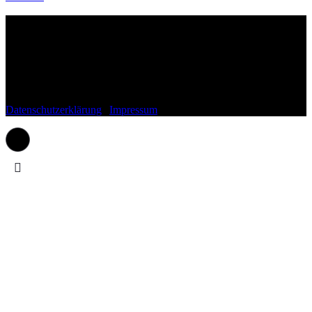
Wohnli.de
Fragen, Anregungen, Lob oder Kritik?
Schreib uns gerne einfach eine Mail an:
kontakt(at)wohnli.de
Datenschutzerklärung
|
Impressum