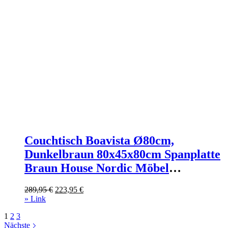
Couchtisch Boavista Ø80cm,
Dunkelbraun 80x45x80cm Spanplatte
Braun House Nordic Möbel
Wohnzimmermöbel Couchtische
Ursprünglicher
Aktueller
289,95
€
223,95
€
Preis
Preis
» Link
war:
ist:
1
2
3
289,95 €
223,95 €.
Nächste