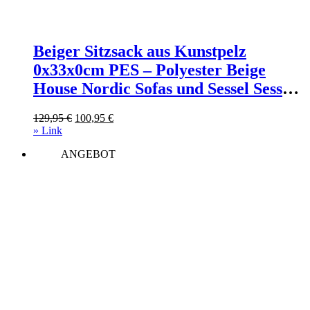
Beiger Sitzsack aus Kunstpelz
0x33x0cm PES – Polyester Beige
House Nordic Sofas und Sessel Sessel,
Poufs und Fußbänke Sitzsäcke
Ursprünglicher
Aktueller
129,95
€
100,95
€
Preis
Preis
» Link
war:
ist:
ANGEBOT
129,95 €
100,95 €.