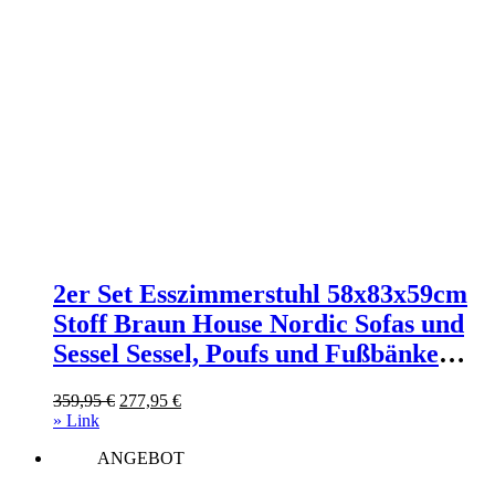
2er Set Esszimmerstuhl 58x83x59cm
Stoff Braun House Nordic Sofas und
Sessel Sessel, Poufs und Fußbänke
Sessel
Ursprünglicher
Aktueller
359,95
€
277,95
€
Preis
Preis
» Link
war:
ist:
ANGEBOT
359,95 €
277,95 €.