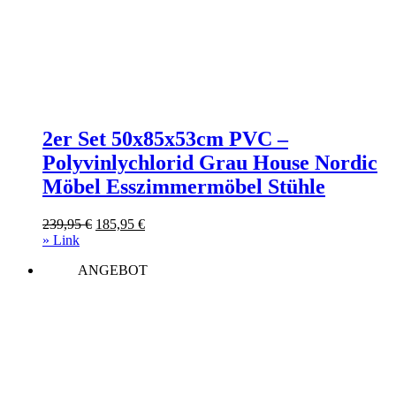
2er Set 50x85x53cm PVC –
Polyvinlychlorid Grau House Nordic
Möbel Esszimmermöbel Stühle
Ursprünglicher
Aktueller
239,95
€
185,95
€
Preis
Preis
» Link
war:
ist:
ANGEBOT
239,95 €
185,95 €.