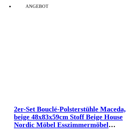
war:
ist:
ANGEBOT
359,95 €
277,95 €.
2er-Set Bouclé-Polsterstühle Maceda,
beige 48x83x59cm Stoff Beige House
Nordic Möbel Esszimmermöbel