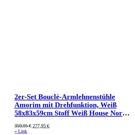
2er-Set Bouclé-Armlehnenstühle
Amorim mit Drehfunktion, Weiß
58x83x59cm Stoff Weiß House Nordic
Sofas und Sessel Sessel, Poufs und
Ursprünglicher
Aktueller
359,95
€
277,95
€
Fußbänke Sessel
Preis
Preis
» Link