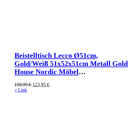
Beistelltisch Lecco Ø51cm,
Gold/Weiß 51x52x51cm Metall Gold
House Nordic Möbel
Wohnzimmermöbel Beistelltische
Ursprünglicher
Aktueller
159,95
€
123,95
€
Preis
Preis
» Link
war:
ist:
159,95 €
123,95 €.