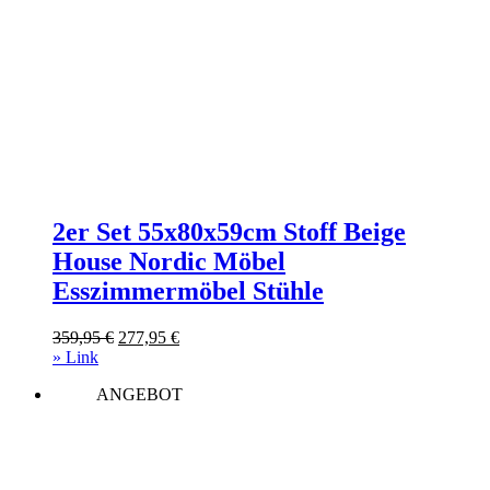
2er Set 55x80x59cm Stoff Beige
House Nordic Möbel
Esszimmermöbel Stühle
Ursprünglicher
Aktueller
359,95
€
277,95
€
Preis
Preis
» Link
war:
ist:
ANGEBOT
359,95 €
277,95 €.