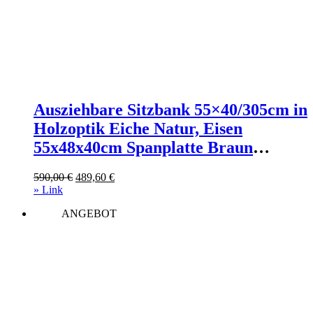
Ausziehbare Sitzbank 55×40/305cm in
Holzoptik Eiche Natur, Eisen
55x48x40cm Spanplatte Braun
Itamoby Möbel Esszimmermöbel
Ursprünglicher
Aktueller
590,00
€
489,60
€
Sitzbank und Holzbank
Preis
Preis
» Link
war:
ist:
ANGEBOT
590,00 €
489,60 €.