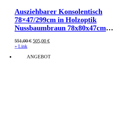
Ausziehbarer Konsolentisch
78×47/299cm in Holzoptik
Nussbaumbraun 78x80x47cm
Spanplatte Braun Itamoby Möbel
Ursprünglicher
Aktueller
551,00
€
505,00
€
Wohnzimmermöbel Konsolentische
Preis
Preis
» Link
war:
ist:
ANGEBOT
551,00 €
505,00 €.