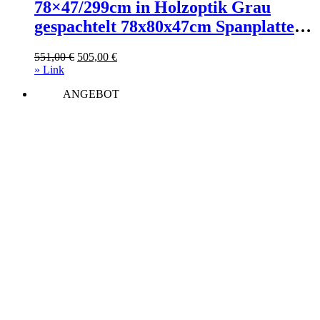
78×47/299cm in Holzoptik Grau
gespachtelt 78x80x47cm Spanplatte
Grau Itamoby Möbel
Ursprünglicher
Aktueller
551,00
€
505,00
€
Wohnzimmermöbel Konsolentische
Preis
Preis
» Link
war:
ist:
ANGEBOT
551,00 €
505,00 €.