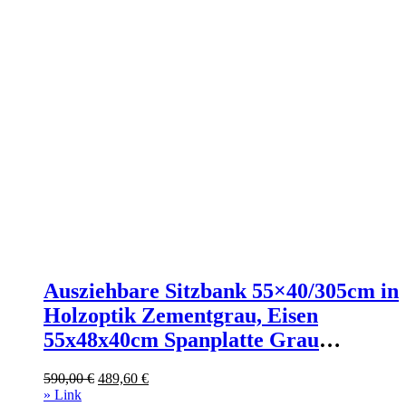
Ausziehbare Sitzbank 55×40/305cm in
Holzoptik Zementgrau, Eisen
55x48x40cm Spanplatte Grau
Itamoby Möbel Esszimmermöbel
Ursprünglicher
Aktueller
590,00
€
489,60
€
Sitzbank und Holzbank
Preis
Preis
» Link