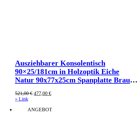
Ausziehbarer Konsolentisch
90×25/181cm in Holzoptik Eiche
Natur 90x77x25cm Spanplatte Braun
Itamoby Möbel Wohnzimmermöbel
Ursprünglicher
Aktueller
521,00
€
477,00
€
Konsolentische
Preis
Preis
» Link
war:
ist:
ANGEBOT
521,00 €
477,00 €.