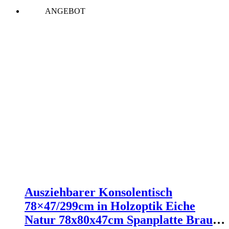
war:
ist:
ANGEBOT
590,00 €
489,60 €.
Ausziehbarer Konsolentisch
78×47/299cm in Holzoptik Eiche
Natur 78x80x47cm Spanplatte Braun