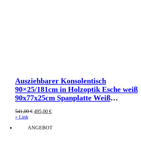
Ausziehbarer Konsolentisch
90×25/181cm in Holzoptik Esche weiß
90x77x25cm Spanplatte Weiß
Itamoby Möbel Wohnzimmermöbel
Ursprünglicher
Aktueller
541,00
€
495,00
€
Konsolentische
Preis
Preis
» Link
war:
ist:
ANGEBOT
541,00 €
495,00 €.