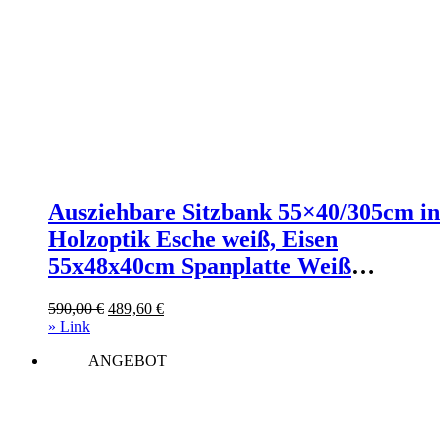
Ausziehbare Sitzbank 55×40/305cm in
Holzoptik Esche weiß, Eisen
55x48x40cm Spanplatte Weiß
Itamoby Möbel Esszimmermöbel
Ursprünglicher
Aktueller
590,00
€
489,60
€
Sitzbank und Holzbank
Preis
Preis
» Link
war:
ist:
ANGEBOT
590,00 €
489,60 €.