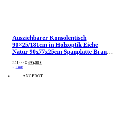
Ausziehbarer Konsolentisch
90×25/181cm in Holzoptik Eiche
Natur 90x77x25cm Spanplatte Braun
Itamoby Möbel Wohnzimmermöbel
Ursprünglicher
Aktueller
541,00
€
495,00
€
Konsolentische
Preis
Preis
» Link
war:
ist:
ANGEBOT
541,00 €
495,00 €.