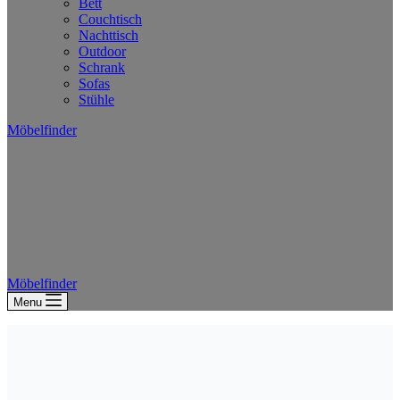
Bett
Couchtisch
Nachttisch
Outdoor
Schrank
Sofas
Stühle
Möbelfinder
Möbelfinder
Menu