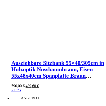
Ausziehbare Sitzbank 55×40/305cm in
Holzoptik Nussbaumbraun, Eisen
55x48x40cm Spanplatte Braun
Itamoby Möbel Esszimmermöbel
Ursprünglicher
Aktueller
590,00
€
489,60
€
Sitzbank und Holzbank
Preis
Preis
» Link
war:
ist:
ANGEBOT
590,00 €
489,60 €.