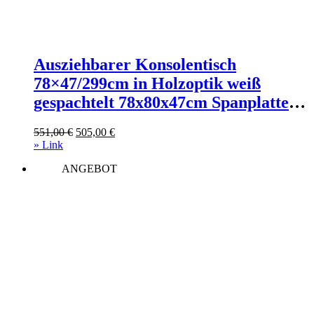
Ausziehbarer Konsolentisch
78×47/299cm in Holzoptik weiß
gespachtelt 78x80x47cm Spanplatte
Weiß Itamoby Möbel
Ursprünglicher
Aktueller
551,00
€
505,00
€
Wohnzimmermöbel Konsolentische
Preis
Preis
» Link
war:
ist:
ANGEBOT
551,00 €
505,00 €.