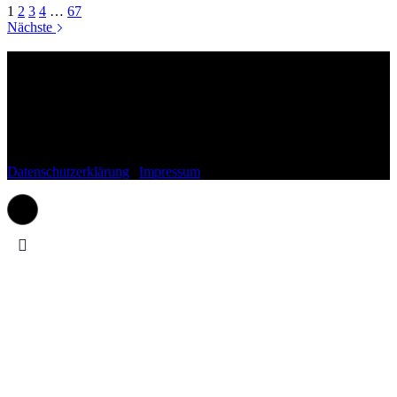
1
2
3
4
…
67
521,00 €
477,00 €.
Nächste
Wohnli.de
Fragen, Anregungen, Lob oder Kritik?
Schreib uns gerne einfach eine Mail an:
kontakt(at)wohnli.de
Datenschutzerklärung
|
Impressum