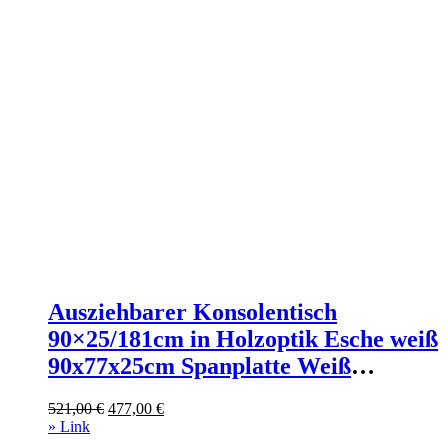
Ausziehbarer Konsolentisch
90×25/181cm in Holzoptik Esche weiß
90x77x25cm Spanplatte Weiß
Itamoby Möbel Wohnzimmermöbel
Ursprünglicher
Aktueller
521,00
€
477,00
€
Konsolentische
Preis
Preis
» Link
war:
ist: