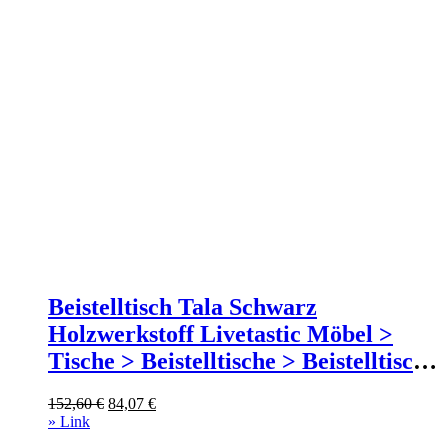
Beistelltisch Tala Schwarz
Holzwerkstoff Livetastic Möbel >
Tische > Beistelltische > Beistelltische
rund Schwarz
Ursprünglicher
Aktueller
152,60
€
84,07
€
Preis
Preis
» Link
war:
ist: