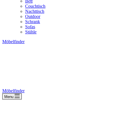
Bett
Couchtisch
Nachttisch
Outdoor
Schrank
Sofas
Stühle
Möbelfinder
Möbelfinder
Menu