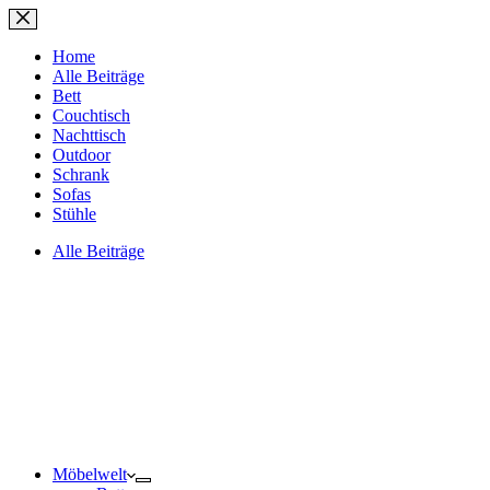
Zum
Inhalt
springen
Home
Alle Beiträge
Bett
Couchtisch
Nachttisch
Outdoor
Schrank
Sofas
Stühle
Alle Beiträge
Möbelwelt