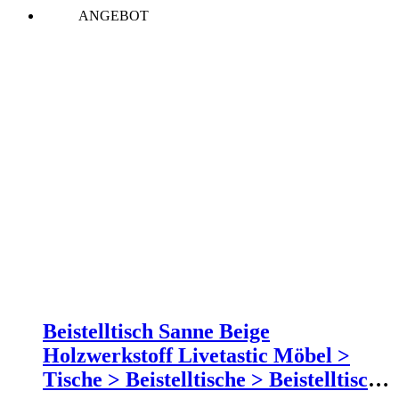
war:
ist:
ANGEBOT
186,00 €
152,15 €.
Beistelltisch Sanne Beige
Holzwerkstoff Livetastic Möbel >
Tische > Beistelltische > Beistelltische