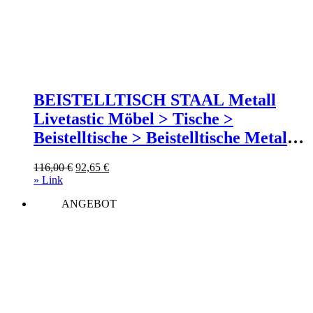
BEISTELLTISCH STAAL Metall
Livetastic Möbel > Tische >
Beistelltische > Beistelltische Metall
Weiß
Ursprünglicher
Aktueller
116,00
€
92,65
€
Preis
Preis
» Link
war:
ist:
ANGEBOT
116,00 €
92,65 €.