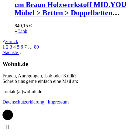
cm Braun Holzwerkstoff MID.YOU
Möbel > Betten > Doppelbetten
Braun
849,15
€
» Link
zurück
1
2
3
4
5
6
7
…
80
Nächste
Wohnli.de
Fragen, Anregungen, Lob oder Kritik?
Schreib uns gerne einfach eine Mail an:
kontakt(at)wohnli.de
Datenschutzerklärung
|
Impressum