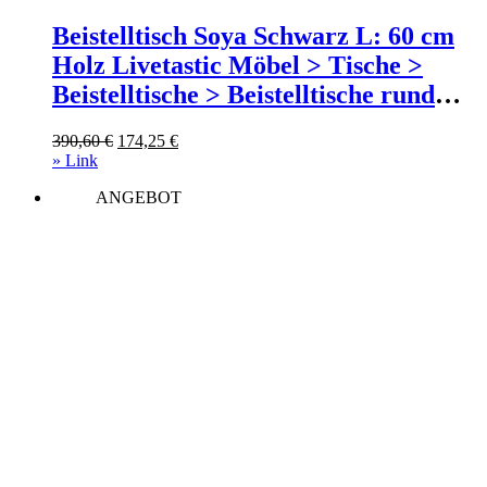
Beistelltisch Soya Schwarz L: 60 cm
Holz Livetastic Möbel > Tische >
Beistelltische > Beistelltische rund
Schwarz
Ursprünglicher
Aktueller
390,60
€
174,25
€
Preis
Preis
» Link
war:
ist:
ANGEBOT
390,60 €
174,25 €.