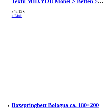
Textil MID.YOU Möbel > Betten >
Doppelbetten Beige
849,15
€
» Link
Boxspringbett Bologna ca. 180×200