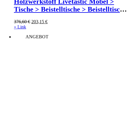
Holzwerkstoff Livetastic Möbel >
Tische > Beistelltische > Beistelltische
rund Schwarz
Ursprünglicher
Aktueller
376,60
€
203,15
€
Preis
Preis
» Link
war:
ist:
ANGEBOT
376,60 €
203,15 €.