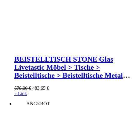
BEISTELLTISCH STONE Glas
Livetastic Möbel > Tische >
Beistelltische > Beistelltische Metall
Schwarz
Ursprünglicher
Aktueller
578,00
€
483,65
€
Preis
Preis
» Link
war:
ist:
ANGEBOT
578,00 €
483,65 €.