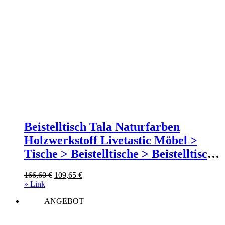
Beistelltisch Tala Naturfarben
Holzwerkstoff Livetastic Möbel >
Tische > Beistelltische > Beistelltische
rund Braun
Ursprünglicher
Aktueller
166,60
€
109,65
€
Preis
Preis
» Link
war:
ist:
ANGEBOT
166,60 €
109,65 €.