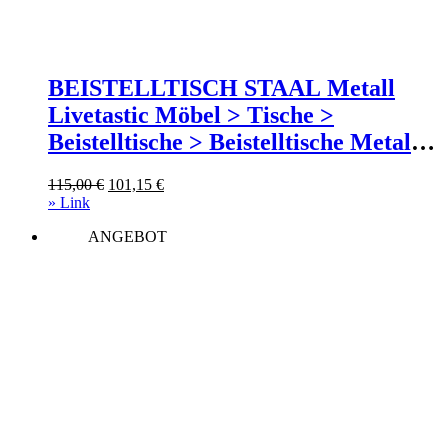
BEISTELLTISCH STAAL Metall
Livetastic Möbel > Tische >
Beistelltische > Beistelltische Metall
Schwarz
Ursprünglicher
Aktueller
115,00
€
101,15
€
Preis
Preis
» Link
war:
ist:
ANGEBOT
115,00 €
101,15 €.