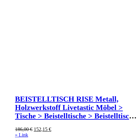
BEISTELLTISCH RISE Metall,
Holzwerkstoff Livetastic Möbel >
Tische > Beistelltische > Beistelltische
Metall Braun
Ursprünglicher
Aktueller
186,00
€
152,15
€
Preis
Preis
» Link