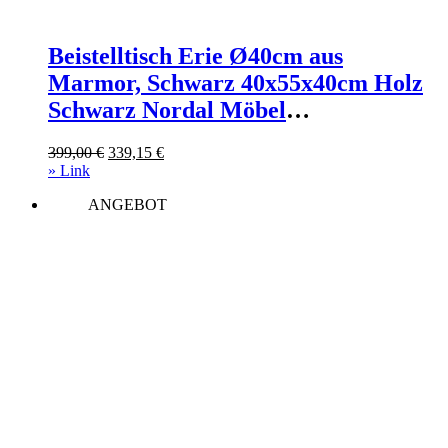
Beistelltisch Erie Ø40cm aus
Marmor, Schwarz 40x55x40cm Holz
Schwarz Nordal Möbel
Wohnzimmermöbel Beistelltische
Ursprünglicher
Aktueller
399,00
€
339,15
€
Preis
Preis
» Link
war:
ist:
ANGEBOT
399,00 €
339,15 €.