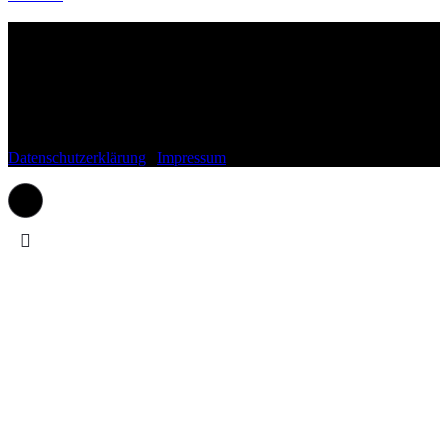
Wohnli.de
Fragen, Anregungen, Lob oder Kritik?
Schreib uns gerne einfach eine Mail an:
kontakt(at)wohnli.de
Datenschutzerklärung
|
Impressum