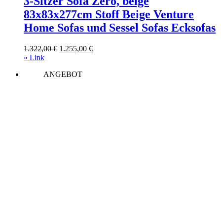
3-Sitzer Sofa Zero, beige
83x83x277cm Stoff Beige Venture
Home Sofas und Sessel Sofas Ecksofas
Ursprünglicher
Aktueller
1.322,00
€
1.255,00
€
Preis
Preis
» Link
war:
ist:
ANGEBOT
1.322,00 €
1.255,00 €.