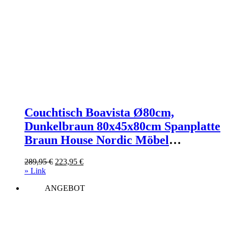
Couchtisch Boavista Ø80cm,
Dunkelbraun 80x45x80cm Spanplatte
Braun House Nordic Möbel
Wohnzimmermöbel Couchtische
Ursprünglicher
Aktueller
289,95
€
223,95
€
Preis
Preis
» Link
war:
ist:
ANGEBOT
289,95 €
223,95 €.