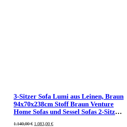
3-Sitzer Sofa Lumi aus Leinen, Braun
94x70x238cm Stoff Braun Venture
Home Sofas und Sessel Sofas 2-Sitzer-
Sofas & 3-Sitzer-Sofas
Ursprünglicher
Aktueller
1.140,00
€
1.083,00
€