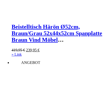
Beistelltisch Härön Ø52cm,
Braun/Grau 52x44x52cm Spanplatte
Braun Vind Möbel
Wohnzimmermöbel Couchtische
Ursprünglicher
Aktueller
419,95
€
239,95
€
Preis
Preis
» Link
war:
ist:
ANGEBOT
419,95 €
239,95 €.