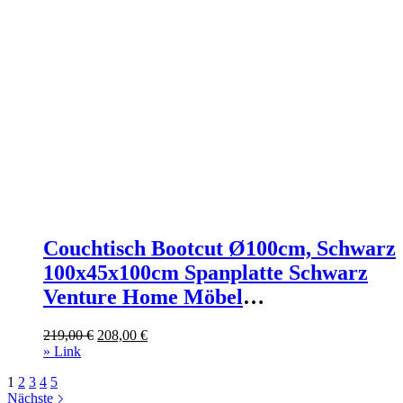
Couchtisch Bootcut Ø100cm, Schwarz
100x45x100cm Spanplatte Schwarz
Venture Home Möbel
Wohnzimmermöbel Couchtische
Ursprünglicher
Aktueller
219,00
€
208,00
€
Preis
Preis
» Link
war:
ist:
1
2
3
4
5
219,00 €
208,00 €.
Nächste