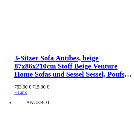
3-Sitzer Sofa Antibes, beige
87x86x210cm Stoff Beige Venture
Home Sofas und Sessel Sessel, Poufs
und Fußbänke Sitzsäcke
Ursprünglicher
Aktueller
753,00
€
715,00
€
Preis
Preis
» Link
war:
ist:
ANGEBOT
753,00 €
715,00 €.