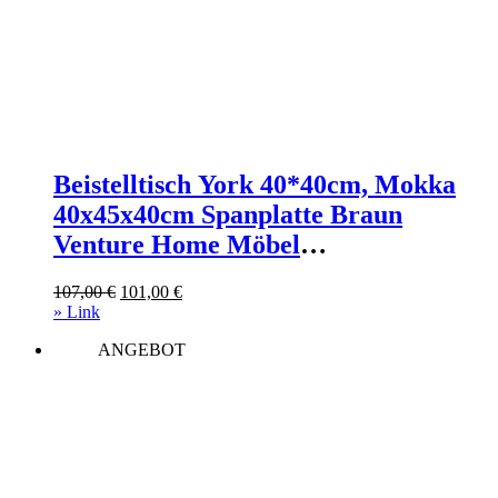
Beistelltisch York 40*40cm, Mokka
40x45x40cm Spanplatte Braun
Venture Home Möbel
Wohnzimmermöbel Couchtische
Ursprünglicher
Aktueller
107,00
€
101,00
€
Preis
Preis
» Link
war:
ist:
ANGEBOT
107,00 €
101,00 €.