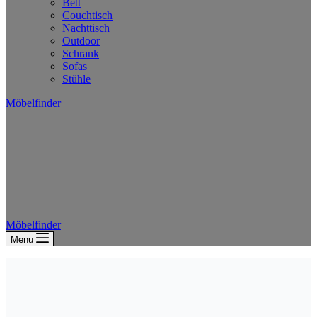
Bett
Couchtisch
Nachttisch
Outdoor
Schrank
Sofas
Stühle
Möbelfinder
Möbelfinder
Menu