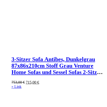
3-Sitzer Sofa Antibes, Dunkelgrau
87x86x210cm Stoff Grau Venture
Home Sofas und Sessel Sofas 2-Sitzer-
Sofas & 3-Sitzer-Sofas
Ursprünglicher
Aktueller
753,00
€
715,00
€
Preis
Preis
» Link
war:
ist:
753,00 €
715,00 €.