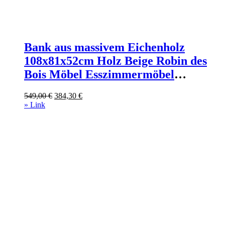
Bank aus massivem Eichenholz
108x81x52cm Holz Beige Robin des
Bois Möbel Esszimmermöbel
Sitzbank und Holzbank
Ursprünglicher
Aktueller
549,00
€
384,30
€
Preis
Preis
» Link
war:
ist:
549,00 €
384,30 €.