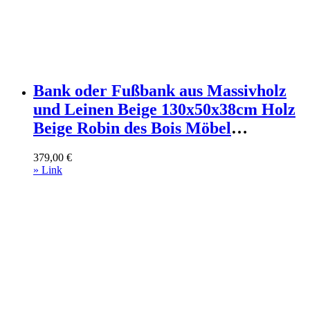
Bank oder Fußbank aus Massivholz
und Leinen Beige 130x50x38cm Holz
Beige Robin des Bois Möbel
Esszimmermöbel Sitzbank und
379,00
€
Holzbank
» Link