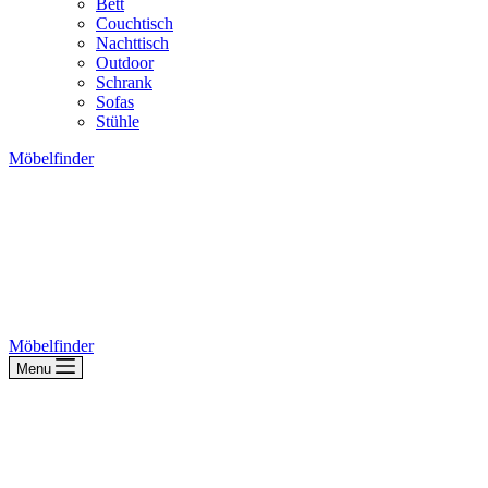
Bett
Couchtisch
Nachttisch
Outdoor
Schrank
Sofas
Stühle
Möbelfinder
Möbelfinder
Menu