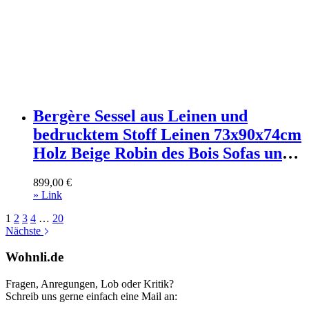
Bergère Sessel aus Leinen und
bedrucktem Stoff Leinen 73x90x74cm
Holz Beige Robin des Bois Sofas und
Sessel Sessel, Poufs und Fußbänke
899,00
€
Sessel
» Link
1
2
3
4
…
20
Nächste
Wohnli.de
Fragen, Anregungen, Lob oder Kritik?
Schreib uns gerne einfach eine Mail an: