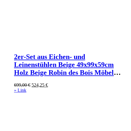
2er-Set aus Eichen- und
Leinenstühlen Beige 49x99x59cm
Holz Beige Robin des Bois Möbel
Esszimmermöbel Stühle
Ursprünglicher
Aktueller
699,00
€
524,25
€
Preis
Preis
» Link
war:
ist:
699,00 €
524,25 €.