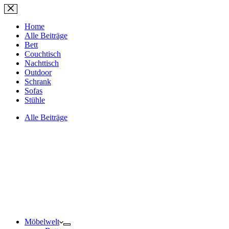
Zum
Inhalt
springen
Home
Alle Beiträge
Bett
Couchtisch
Nachttisch
Outdoor
Schrank
Sofas
Stühle
Alle Beiträge
Möbelwelt