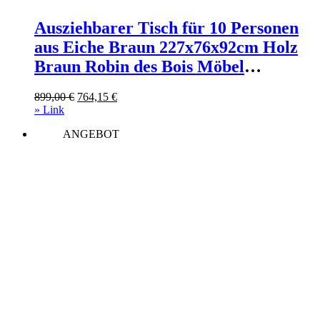
Ausziehbarer Tisch für 10 Personen
aus Eiche Braun 227x76x92cm Holz
Braun Robin des Bois Möbel
Esszimmermöbel Esstische
Ursprünglicher
Aktueller
899,00
€
764,15
€
Preis
Preis
» Link
war:
ist:
ANGEBOT
899,00 €
764,15 €.