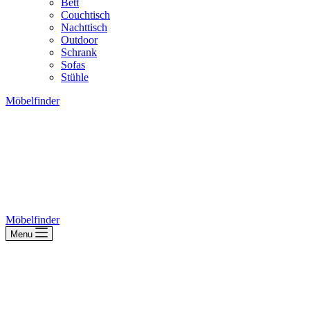
Bett
Couchtisch
Nachttisch
Outdoor
Schrank
Sofas
Stühle
Möbelfinder
Möbelfinder
Menu