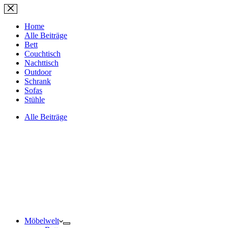
Zum
Inhalt
springen
Home
Alle Beiträge
Bett
Couchtisch
Nachttisch
Outdoor
Schrank
Sofas
Stühle
Alle Beiträge
Möbelwelt