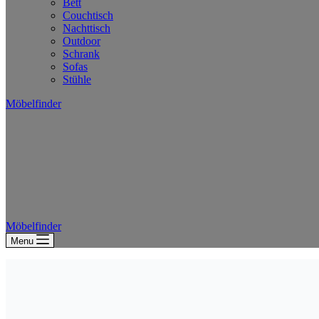
Bett
Couchtisch
Nachttisch
Outdoor
Schrank
Sofas
Stühle
Möbelfinder
Möbelfinder
Menu