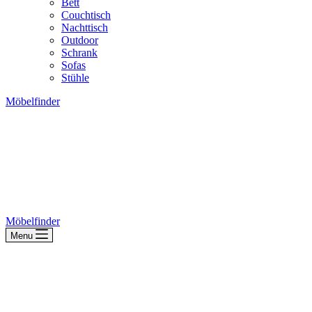
Bett
Couchtisch
Nachttisch
Outdoor
Schrank
Sofas
Stühle
Möbelfinder
Möbelfinder
Menu