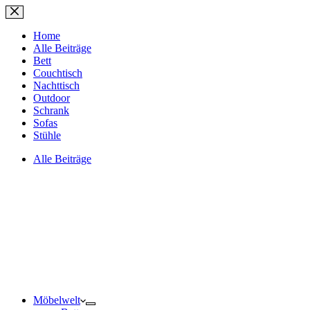
Zum
Inhalt
springen
Home
Alle Beiträge
Bett
Couchtisch
Nachttisch
Outdoor
Schrank
Sofas
Stühle
Alle Beiträge
Möbelwelt