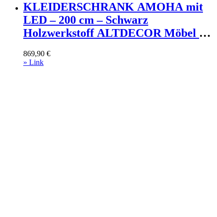
KLEIDERSCHRANK AMOHA mit
LED – 200 cm – Schwarz
Holzwerkstoff ALTDECOR Möbel >
Schränke > Kleiderschränke >
869,90
€
Schwebetürenschränke Schwarz
» Link