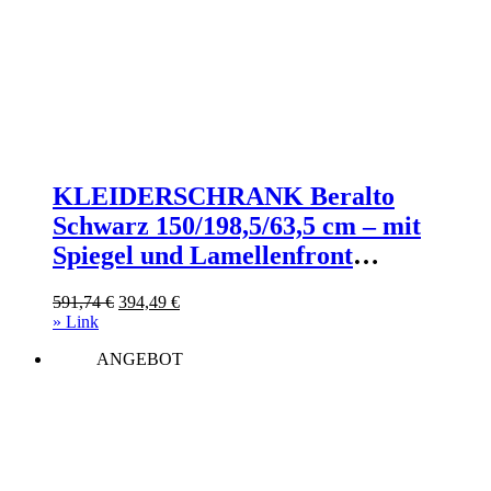
KLEIDERSCHRANK Beralto
Schwarz 150/198,5/63,5 cm – mit
Spiegel und Lamellenfront
Holzwerkstoff AX Living Möbel >
Ursprünglicher
Aktueller
591,74
€
394,49
€
Schränke > Kleiderschränke >
Preis
Preis
» Link
Schwebetürenschränke Schwarz
war:
ist:
ANGEBOT
591,74 €
394,49 €.