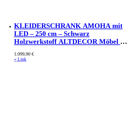
KLEIDERSCHRANK AMOHA mit
LED – 250 cm – Schwarz
Holzwerkstoff ALTDECOR Möbel >
Schränke > Kleiderschränke >
1.099,90
€
Schwebetürenschränke Schwarz
» Link