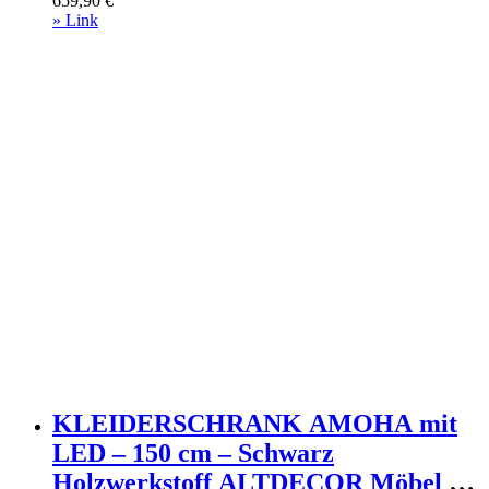
659,90
€
Schwebetürenschränke Weiß
» Link
KLEIDERSCHRANK AMOHA mit
LED – 150 cm – Schwarz
Holzwerkstoff ALTDECOR Möbel >