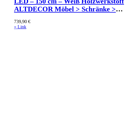
LED – 150 cm – Weiß Holzwerkstoff
ALTDECOR Möbel > Schränke >
Kleiderschränke >
739,90
€
Schwebetürenschränke Weiß
» Link