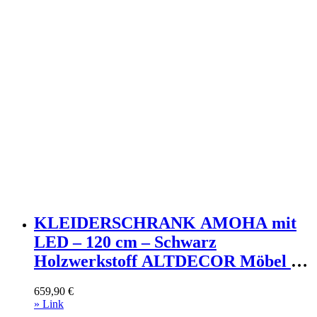
KLEIDERSCHRANK AMOHA mit
LED – 120 cm – Schwarz
Holzwerkstoff ALTDECOR Möbel >
Schränke > Kleiderschränke >
659,90
€
Schwebetürenschränke Schwarz
» Link