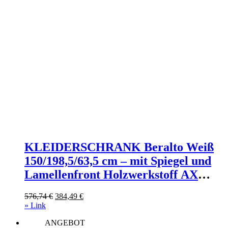
KLEIDERSCHRANK Beralto Weiß
150/198,5/63,5 cm – mit Spiegel und
Lamellenfront Holzwerkstoff AX
Living Möbel > Schränke >
Ursprünglicher
Aktueller
576,74
€
384,49
€
Kleiderschränke >
Preis
Preis
» Link
Schwebetürenschränke Weiß
war:
ist:
ANGEBOT
576,74 €
384,49 €.