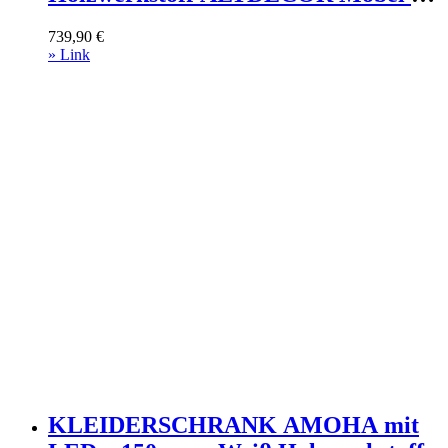
Schränke > Kleiderschränke >
739,90
€
Schwebetürenschränke Schwarz
» Link
KLEIDERSCHRANK AMOHA mit