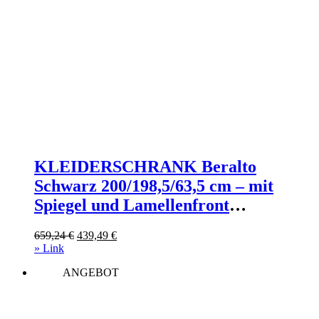
KLEIDERSCHRANK Beralto
Schwarz 200/198,5/63,5 cm – mit
Spiegel und Lamellenfront
Holzwerkstoff AX Living Möbel >
Ursprünglicher
Aktueller
659,24
€
439,49
€
Schränke > Kleiderschränke >
Preis
Preis
» Link
Schwebetürenschränke Schwarz
war:
ist:
ANGEBOT
659,24 €
439,49 €.