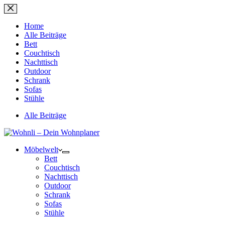
Zum
Inhalt
springen
Home
Alle Beiträge
Bett
Couchtisch
Nachttisch
Outdoor
Schrank
Sofas
Stühle
Alle Beiträge
Möbelwelt
Bett
Couchtisch
Nachttisch
Outdoor
Schrank
Sofas
Stühle