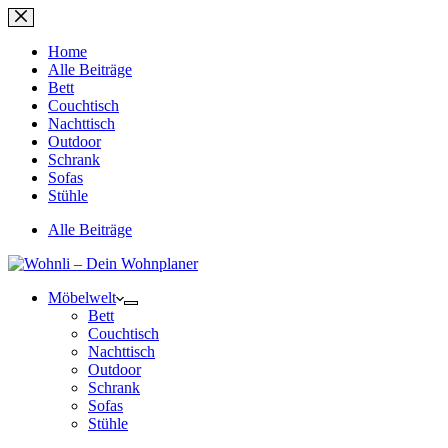
Zum
Inhalt
springen
Home
Alle Beiträge
Bett
Couchtisch
Nachttisch
Outdoor
Schrank
Sofas
Stühle
Alle Beiträge
Möbelwelt
Bett
Couchtisch
Nachttisch
Outdoor
Schrank
Sofas
Stühle