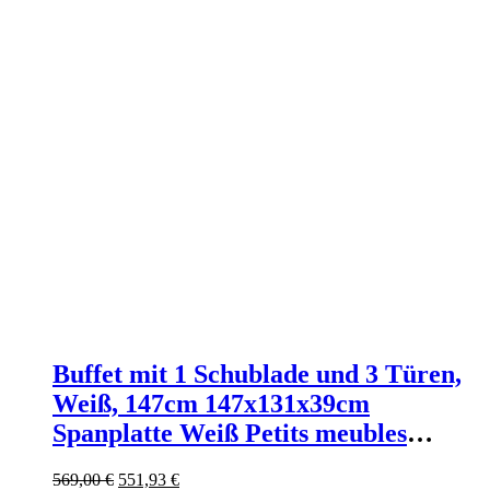
Buffet mit 1 Schublade und 3 Türen,
Weiß, 147cm 147x131x39cm
Spanplatte Weiß Petits meubles
Möbel Esszimmermöbel
Ursprünglicher
Aktueller
569,00
€
551,93
€