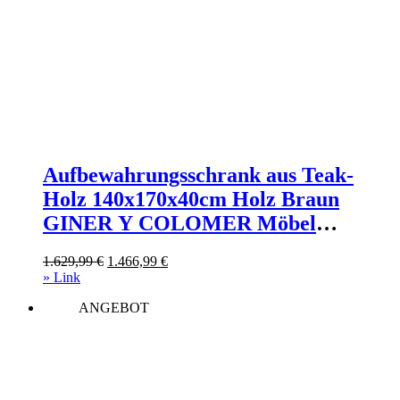
Aufbewahrungsschrank aus Teak-
Holz 140x170x40cm Holz Braun
GINER Y COLOMER Möbel
Esszimmermöbel Geschirrschränke
Ursprünglicher
Aktueller
1.629,99
€
1.466,99
€
Preis
Preis
» Link
war:
ist:
ANGEBOT
1.629,99 €
1.466,99 €.