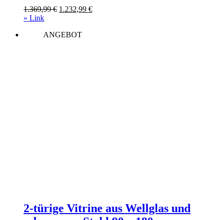
Esszimmermöbel Vitrine und
Ursprünglicher
Aktueller
1.369,99
€
1.232,99
€
Vitrinenschrank
Preis
Preis
» Link
war:
ist:
ANGEBOT
1.369,99 €
1.232,99 €.
2-türige Vitrine aus Wellglas und