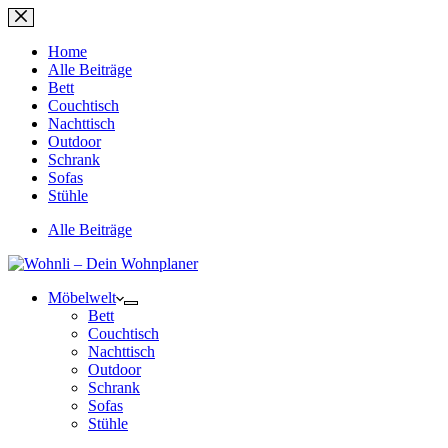
Zum
Inhalt
springen
Home
Alle Beiträge
Bett
Couchtisch
Nachttisch
Outdoor
Schrank
Sofas
Stühle
Alle Beiträge
Möbelwelt
Bett
Couchtisch
Nachttisch
Outdoor
Schrank
Sofas
Stühle