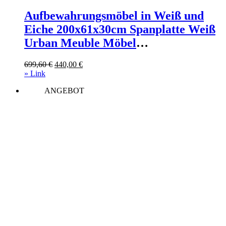
Aufbewahrungsmöbel in Weiß und
Eiche 200x61x30cm Spanplatte Weiß
Urban Meuble Möbel
Esszimmermöbel Vitrine und
Ursprünglicher
Aktueller
699,60
€
440,00
€
Vitrinenschrank
Preis
Preis
» Link
war:
ist:
ANGEBOT
699,60 €
440,00 €.