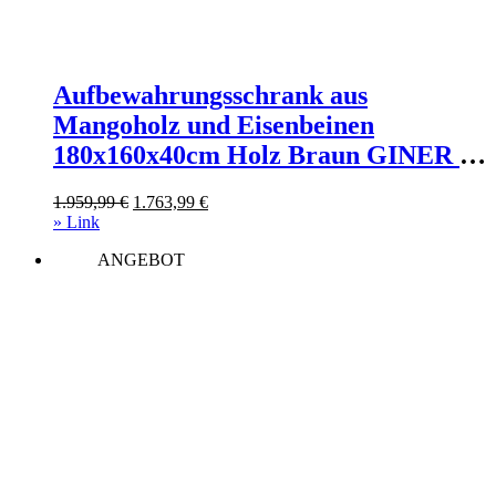
Aufbewahrungsschrank aus
Mangoholz und Eisenbeinen
180x160x40cm Holz Braun GINER Y
COLOMER Möbel Esszimmermöbel
Ursprünglicher
Aktueller
1.959,99
€
1.763,99
€
Vitrine und Vitrinenschrank
Preis
Preis
» Link
war:
ist:
ANGEBOT
1.959,99 €
1.763,99 €.