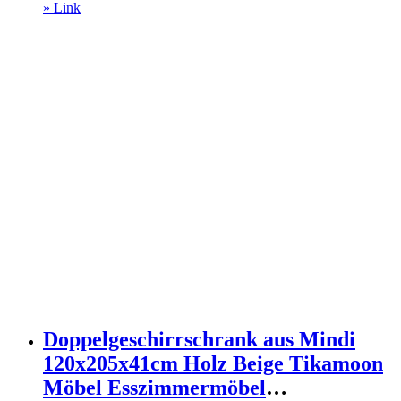
Geschirrschränke
Preis
Preis
» Link
war:
ist:
569,00 €
551,93 €.
Doppelgeschirrschrank aus Mindi
120x205x41cm Holz Beige Tikamoon
Möbel Esszimmermöbel