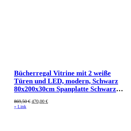
Bücherregal Vitrine mit 2 weiße
Türen und LED, modern, Schwarz
80x200x30cm Spanplatte Schwarz
Urban Meuble Möbel
Ursprünglicher
Aktueller
869,50
€
470,00
€
Esszimmermöbel Vitrine und
Preis
Preis
» Link
Vitrinenschrank
war:
ist:
869,50 €
470,00 €.