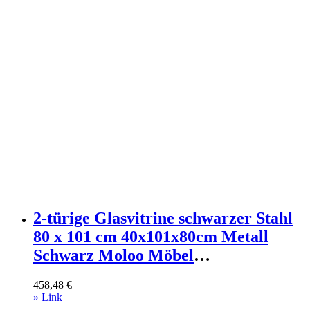
2-türige Glasvitrine schwarzer Stahl
80 x 101 cm 40x101x80cm Metall
Schwarz Moloo Möbel
Esszimmermöbel Vitrine und
458,48
€
Vitrinenschrank
» Link