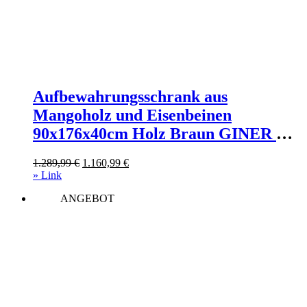
Aufbewahrungsschrank aus
Mangoholz und Eisenbeinen
90x176x40cm Holz Braun GINER Y
COLOMER Möbel Esszimmermöbel
Ursprünglicher
Aktueller
1.289,99
€
1.160,99
€
Vitrine und Vitrinenschrank
Preis
Preis
» Link
war:
ist:
ANGEBOT
1.289,99 €
1.160,99 €.