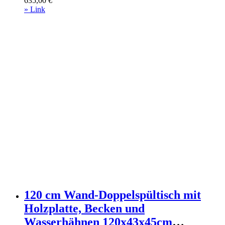
635,00
€
Badezimmermöbel Waschtische
» Link
120 cm Wand-Doppelspültisch mit
Holzplatte, Becken und
Wasserhähnen 120x43x45cm