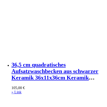
36,5 cm quadratisches
Aufsatzwaschbecken aus schwarzer
Keramik 36x11x36cm Keramik
Schwarz Mob In Möbel
105,00
€
Badezimmermöbel Waschtische
» Link