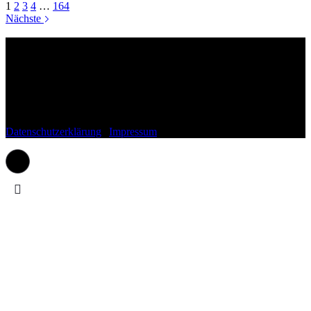
1
2
3
4
…
164
Nächste
Wohnli.de
Fragen, Anregungen, Lob oder Kritik?
Schreib uns gerne einfach eine Mail an:
kontakt(at)wohnli.de
Datenschutzerklärung
|
Impressum