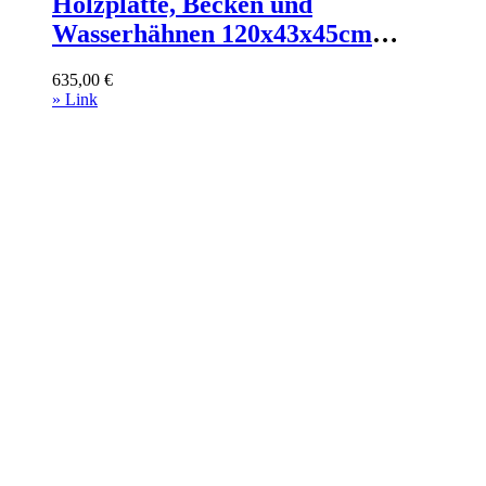
Holzplatte, Becken und
Wasserhähnen 120x43x45cm
Spanplatte Weiß Mob In Möbel
635,00
€
Badezimmermöbel Waschtische
» Link