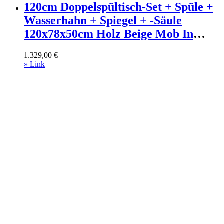
120cm Doppelspültisch-Set + Spüle +
Wasserhahn + Spiegel + -Säule
120x78x50cm Holz Beige Mob In
Möbel Badezimmermöbel
1.329,00
€
Waschtische
» Link