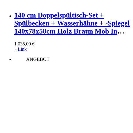
140 cm Doppelspültisch-Set +
Spülbecken + Wasserhähne + -Spiegel
140x78x50cm Holz Braun Mob In
Möbel Badezimmermöbel
1.035,00
€
Waschtische
» Link
ANGEBOT