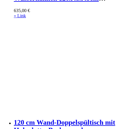
Spanplatte Schwarz Mob In Möbel
635,00
€
Badezimmermöbel Waschtische
» Link
120 cm Wand-Doppelspültisch mit