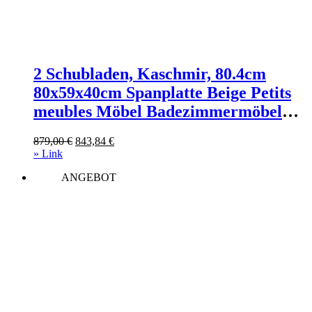
2 Schubladen, Kaschmir, 80.4cm
80x59x40cm Spanplatte Beige Petits
meubles Möbel Badezimmermöbel
Waschtische
Ursprünglicher
Aktueller
879,00
€
843,84
€
Preis
Preis
» Link
war:
ist:
ANGEBOT
879,00 €
843,84 €.