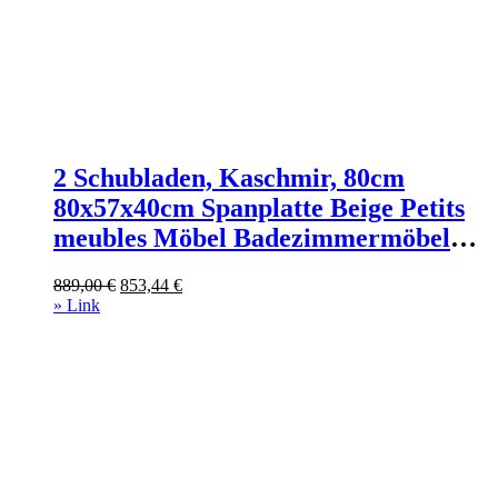
2 Schubladen, Kaschmir, 80cm
80x57x40cm Spanplatte Beige Petits
meubles Möbel Badezimmermöbel
Waschtische
Ursprünglicher
Aktueller
889,00
€
853,44
€
Preis
Preis
» Link
war:
ist:
889,00 €
853,44 €.